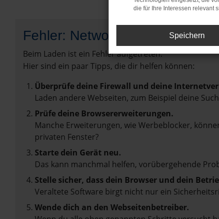
Technologien eingesetzt, die v
die für Ihre Interessen relevant s
Fehler: Network Error
Speichern
Beim Laden ist ein Fehler aufgetreten.
Hier sind ein paar Tipps, die dir helfen können:
Überprüfe deine Firewall und deine Internetve
Laden andere Webseiten, zum Beispiel deine Suc
Prüfe deine Browsererweiterungen.
Manche Erweiterungen, wie Werbeblocker, können 
privaten Fenster?
Starte dein Gerät neu.
Das kann manchmal helfen, vorübergehende Pro
Stelle sicher, dass dein Browser und dein Betr
Veraltete Software birgt nicht nur ein Sicherhei
Wende dich an den Webseitenbetreiber.