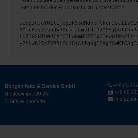
Wenn du alle oben genannten Schritte versucht ha
um uns bei der Fehlersuche zu unterstützen:
ewogICJuYW1lIjogIk5ldHdvcmtFcnJvciIsCi
3MtcHJvZC5hdWRhcmlzLm5ldC92MS9jbGllbnR
l0ZT02NTU0OTRmOTEwNmM5ZTExOTcwNTRhZTAi
yZXNwb25zZVR5cGUiOiAiIgogICAgfSwKICAgI
+49 (0) 226
Bongen Auto & Service GmbH
+49 (0) 22
Niederwipper 20-24,
info(at)bo
51688 Wipperfürth