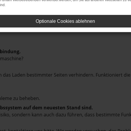
on dritten Werbetreibenden verwendet werden, um Sie auf anderen Webseiten zu ve
ind.
Optionale Cookies ablehnen
rbindung.
hmaschine?
das Laden bestimmter Seiten verhindern. Funktioniert die
bleme zu beheben.
iebssystem auf dem neuesten Stand sind.
tsrisiko, sondern kann auch dazu führen, dass bestimmte Fun