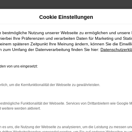
Cookie Einstellungen
ie bestmögliche Nutzung unserer Webseite zu ermöglichen und unsere
hierbei Ihre Präferenzen und verarbeiten Daten für Marketing und Stati
einem späteren Zeitpunkt Ihre Meinung ändern, können Sie die Einwillig
en zum Umfang der Datenverarbeitung finden Sie hier:
Datenschutzerkl
en von uns eingesetzt:
rlich, um die Kernfunktionalität der Webseite zu gewährleisten.
 2 Möglichkeiten. Sehen Sie sich mit Klick auf „Unser Bestand
en und Probefahren. Oder Sie klicken auf den Button Autobörse u
estmögliche Funktionalität der Webseite. Services von Drittanbietern wie Google 
euge können wir dann für Sie beschaffen. Wir freuen uns auf 
eitere werden aktiviert.
Unser Bestand
Autobörse
 es uns, die Nutzung der Webseite zu analysieren, um die Leistung zu messen u