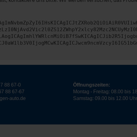
st, kontaktiere uns bitte. Wir werden versuchen, das Prob
AgImNvbmZpZyI6IHsKICAgICJtZXRob2QiOiAiR0VUIiw
zLzI0NjAvd2Vic2l0ZS12ZWhpY2xlcy82Mzc2NCUyMzI0
LAogICAgImhlYWRlcnMiOiB7fSwKICAgICJib2R5Ijogb
CJ0aW1lb3V0IjogMCwKICAgICJwcm9ncmVzcyI6IG51bG
7 88 67-0
Öffnungszeiten:
67 88 67-67
Montag - Freitag: 08.00 bis 1
ngen-auto.de
Samstag: 09.00 bis 12.00 Uh