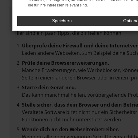
Technologien eingesetzt, die von dritten Werbetreibenden verwe
die für Ihre Interessen relevant sind.
Fehler: Network Error
Speichern
Option
Beim Laden ist ein Fehler aufgetreten.
Hier sind ein paar Tipps, die dir helfen können:
Überprüfe deine Firewall und deine Internetve
Laden andere Webseiten, zum Beispiel deine Suc
Prüfe deine Browsererweiterungen.
Manche Erweiterungen, wie Werbeblocker, können 
Seite in einem anderen Browser oder in einem pri
Starte dein Gerät neu.
Das kann manchmal helfen, vorübergehende Pro
Stelle sicher, dass dein Browser und dein Betr
Veraltete Software birgt nicht nur ein Sicherheit
Funktionen nicht mehr unterstützt werden.
Wende dich an den Webseitenbetreiber.
Wenn du alle oben genannten Schritte versucht ha