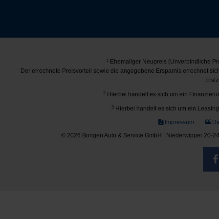
1
Ehemaliger Neupreis (Unverbindliche Pre
Der errechnete Preisvorteil sowie die angegebene Ersparnis errechnet si
Erstz
2
Hierbei handelt es sich um ein Finanzierun
3
Hierbei handelt es sich um ein Leasing-
Impressum
Da
© 2026 Bongen Auto & Service GmbH | Niederwipper 20-24 