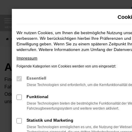
Zum
Hauptinhalt
Cooki
springen
MENÜ
Wir nutzen Cookies, um Ihnen die bestmögliche Nutzung uns
verbessern. Wir berücksichtigen hierbei Ihre Präferenzen und 
Startseite
Fahrzeugangebote
Autobörse
Einwilligung geben. Wenn Sie zu einem späteren Zeitpunkt Ihr
widerrufen. Weitere Informationen zum Umfang der Datenverar
Impressum
Autobörse
Folgende Kategorien von Cookies werden von uns eingesetzt:
Essentiell
Finden Sie Ihren neuen Traumwagen bei uns. Dafür haben Sie 
Diese Technologien sind erforderlich, um die Kernfunktionalität d
Fahrzeuge an, die bei uns auf dem Hof stehen. Dann können S
Oder Sie klicken auf den Button Autobörse und Sie haben Zug
Funktional
unserem Händlernetzwerk. Diese Fahrzeuge können wir dann f
Diese Technologien bieten die bestmögliche Funktionalität der We
Fahrzeugbewertungssystem und weitere werden aktiviert.
Unser B
Statistik und Marketing
Diese Technologien ermöglichen es uns, die Nutzung der Websei