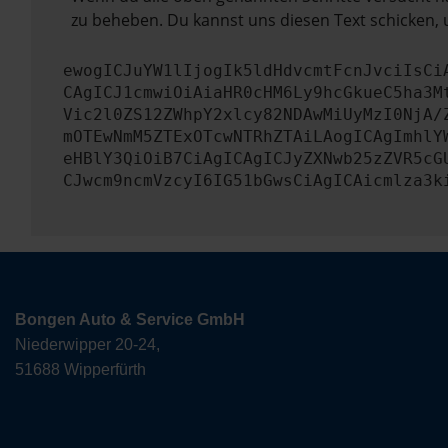
zu beheben. Du kannst uns diesen Text schicken, 
ewogICJuYW1lIjogIk5ldHdvcmtFcnJvciIsCi
CAgICJ1cmwiOiAiaHR0cHM6Ly9hcGkueC5ha3M
Vic2l0ZS12ZWhpY2xlcy82NDAwMiUyMzI0NjA/
mOTEwNmM5ZTExOTcwNTRhZTAiLAogICAgImhlY
eHBlY3QiOiB7CiAgICAgICJyZXNwb25zZVR5cG
CJwcm9ncmVzcyI6IG51bGwsCiAgICAicmlza3k
Bongen Auto & Service GmbH
Niederwipper 20-24,
51688 Wipperfürth