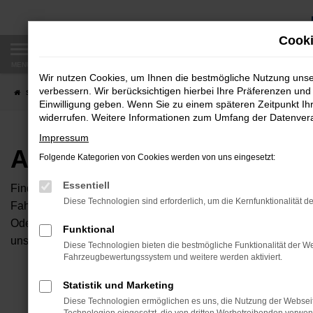
Zum
Hauptinhalt
Cooki
springen
MENÜ
Wir nutzen Cookies, um Ihnen die bestmögliche Nutzung uns
verbessern. Wir berücksichtigen hierbei Ihre Präferenzen und 
Startseite
Fahrzeugangebote
Autobörse
Einwilligung geben. Wenn Sie zu einem späteren Zeitpunkt Ihr
widerrufen. Weitere Informationen zum Umfang der Datenverar
Impressum
Autobörse
Folgende Kategorien von Cookies werden von uns eingesetzt:
Essentiell
Finden Sie Ihren neuen Traumwagen bei uns. Dafür haben Sie 
Diese Technologien sind erforderlich, um die Kernfunktionalität d
Fahrzeuge an, die bei uns auf dem Hof stehen. Dann können S
Oder Sie klicken auf den Button Autobörse und Sie haben Zug
Funktional
unserem Händlernetzwerk. Diese Fahrzeuge können wir dann f
Diese Technologien bieten die bestmögliche Funktionalität der We
Fahrzeugbewertungssystem und weitere werden aktiviert.
Unser B
Statistik und Marketing
Diese Technologien ermöglichen es uns, die Nutzung der Websei