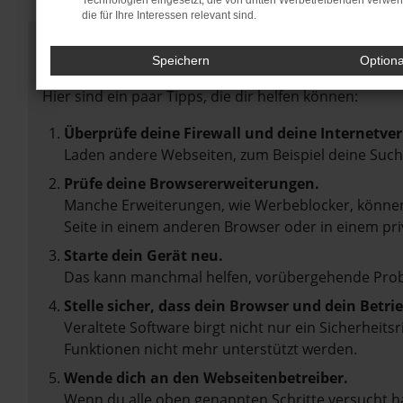
Technologien eingesetzt, die von dritten Werbetreibenden verwe
die für Ihre Interessen relevant sind.
Fehler: Network Error
Speichern
Option
Beim Laden ist ein Fehler aufgetreten.
Hier sind ein paar Tipps, die dir helfen können:
Überprüfe deine Firewall und deine Internetve
Laden andere Webseiten, zum Beispiel deine Suc
Prüfe deine Browsererweiterungen.
Manche Erweiterungen, wie Werbeblocker, können 
Seite in einem anderen Browser oder in einem pri
Starte dein Gerät neu.
Das kann manchmal helfen, vorübergehende Pro
Stelle sicher, dass dein Browser und dein Betr
Veraltete Software birgt nicht nur ein Sicherheit
Funktionen nicht mehr unterstützt werden.
Wende dich an den Webseitenbetreiber.
Wenn du alle oben genannten Schritte versucht ha