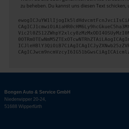
zu beheben. Du kannst uns diesen Text schicken, 
ewogICJuYW1lIjogIk5ldHdvcmtFcnJvciIsCi
CAgICJ1cmwiOiAiaHR0cHM6Ly9hcGkueC5ha3M
Vic2l0ZS12ZWhpY2xlcy8zMzMxODI4OSUyMzI0
0OTRmOTEwNmM5ZTExOTcwNTRhZTAiLAogICAgI
ICJleHBlY3QiOiB7CiAgICAgICJyZXNwb25zZV
CAgICJwcm9ncmVzcyI6IG51bGwsCiAgICAicml
Bongen Auto & Service GmbH
Niederwipper 20-24,
51688 Wipperfürth