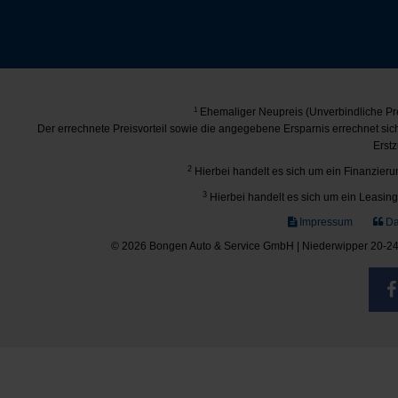
1
Ehemaliger Neupreis (Unverbindliche Pre
Der errechnete Preisvorteil sowie die angegebene Ersparnis errechnet si
Erstz
2
Hierbei handelt es sich um ein Finanzierun
3
Hierbei handelt es sich um ein Leasing-
Impressum
Da
© 2026 Bongen Auto & Service GmbH | Niederwipper 20-24 