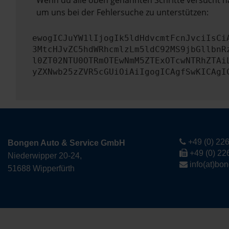
Wenn du alle oben genannten Schritte versucht ha
um uns bei der Fehlersuche zu unterstützen:
ewogICJuYW1lIjogIk5ldHdvcmtFcnJvciIsCi
3MtcHJvZC5hdWRhcmlzLm5ldC92MS9jbGllbnR
l0ZT02NTU0OTRmOTEwNmM5ZTExOTcwNTRhZTAi
yZXNwb25zZVR5cGUiOiAiIgogICAgfSwKICAgI
+49 (0) 226
Bongen Auto & Service GmbH
+49 (0) 22
Niederwipper 20-24,
info(at)bo
51688 Wipperfürth