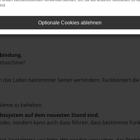
on dritten Werbetreibenden verwendet werden, um Sie auf anderen Webseiten zu ve
ind.
Optionale Cookies ablehnen
rbindung.
hmaschine?
das Laden bestimmter Seiten verhindern. Funktioniert die
bleme zu beheben.
iebssystem auf dem neuesten Stand sind.
tsrisiko, sondern kann auch dazu führen, dass bestimmte Fun