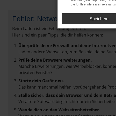
Technologien eingesetzt, die v
die für Ihre Interessen relevant s
Fehler: Network Error
Speichern
Beim Laden ist ein Fehler aufgetreten.
Hier sind ein paar Tipps, die dir helfen können:
Überprüfe deine Firewall und deine Internetve
Laden andere Webseiten, zum Beispiel deine Suc
Prüfe deine Browsererweiterungen.
Manche Erweiterungen, wie Werbeblocker, können 
privaten Fenster?
Starte dein Gerät neu.
Das kann manchmal helfen, vorübergehende Pro
Stelle sicher, dass dein Browser und dein Betr
Veraltete Software birgt nicht nur ein Sicherhei
Wende dich an den Webseitenbetreiber.