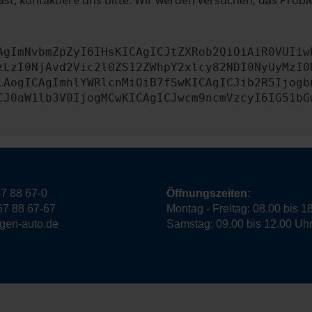
st, kontaktiere uns bitte. Wir werden versuchen, das Prob
AgImNvbmZpZyI6IHsKICAgICJtZXRob2QiOiAiR0VUIiw
zLzI0NjAvd2Vic2l0ZS12ZWhpY2xlcy82NDI0NyUyMzI0
LAogICAgImhlYWRlcnMiOiB7fSwKICAgICJib2R5Ijogb
CJ0aW1lb3V0IjogMCwKICAgICJwcm9ncmVzcyI6IG51bG
7 88 67-0
Öffnungszeiten:
67 88 67-67
Montag - Freitag: 08.00 bis 1
ngen-auto.de
Samstag: 09.00 bis 12.00 Uh