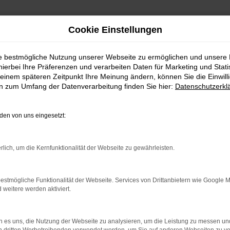
Cookie Einstellungen
ie bestmögliche Nutzung unserer Webseite zu ermöglichen und unsere
hierbei Ihre Präferenzen und verarbeiten Daten für Marketing und Stati
einem späteren Zeitpunkt Ihre Meinung ändern, können Sie die Einwillig
en zum Umfang der Datenverarbeitung finden Sie hier:
Datenschutzerkl
en von uns eingesetzt:
rlich, um die Kernfunktionalität der Webseite zu gewährleisten.
 2 Möglichkeiten. Sehen Sie sich mit Klick auf „Unser Bestand
en und Probefahren. Oder Sie klicken auf den Button Autobörse u
estmögliche Funktionalität der Webseite. Services von Drittanbietern wie Google 
euge können wir dann für Sie beschaffen. Wir freuen uns auf 
eitere werden aktiviert.
Unser Bestand
Autobörse
 es uns, die Nutzung der Webseite zu analysieren, um die Leistung zu messen u