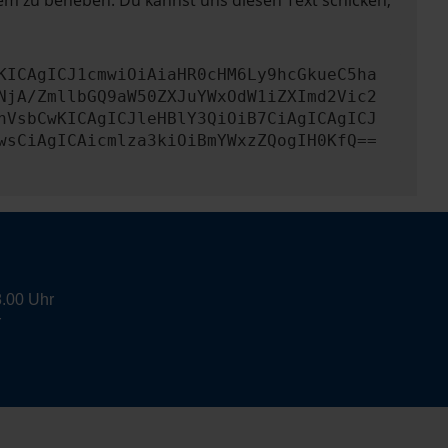
lem zu beheben. Du kannst uns diesen Text schicken,
KICAgICJ1cmwiOiAiaHR0cHM6Ly9hcGkueC5ha
NjA/ZmllbGQ9aW50ZXJuYWxOdW1iZXImd2Vic2
nVsbCwKICAgICJleHBlY3QiOiB7CiAgICAgICJ
wsCiAgICAicmlza3kiOiBmYWxzZQogIH0KfQ==
8.00 Uhr
r