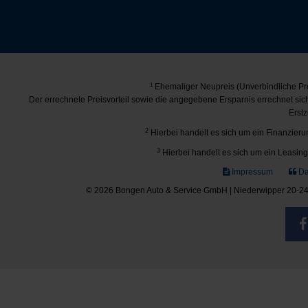
1
Ehemaliger Neupreis (Unverbindliche Pre
Der errechnete Preisvorteil sowie die angegebene Ersparnis errechnet si
Erstz
2
Hierbei handelt es sich um ein Finanzierun
3
Hierbei handelt es sich um ein Leasing-
Impressum
Da
© 2026 Bongen Auto & Service GmbH | Niederwipper 20-24 