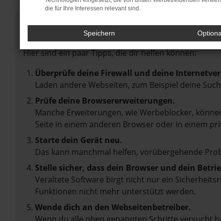
Technologien eingesetzt, die von dritten Werbetreibenden verwe
die für Ihre Interessen relevant sind.
Fehler: Network Error
Speichern
Option
Beim Laden ist ein Fehler aufgetreten.
Hier sind ein paar Tipps, die dir helfen können:
Überprüfe deine Firewall und deine Internetve
Laden andere Webseiten, zum Beispiel deine Suc
Prüfe deine Browsererweiterungen.
Manche Erweiterungen, wie Werbeblocker, können 
Seite in einem anderen Browser oder in einem pri
Starte dein Gerät neu.
Das kann manchmal helfen, vorübergehende Pro
Stelle sicher, dass dein Browser und dein Betr
Veraltete Software birgt nicht nur ein Sicherheit
Funktionen nicht mehr unterstützt werden.
Wende dich an den Webseitenbetreiber.
Wenn du alle oben genannten Schritte versucht ha