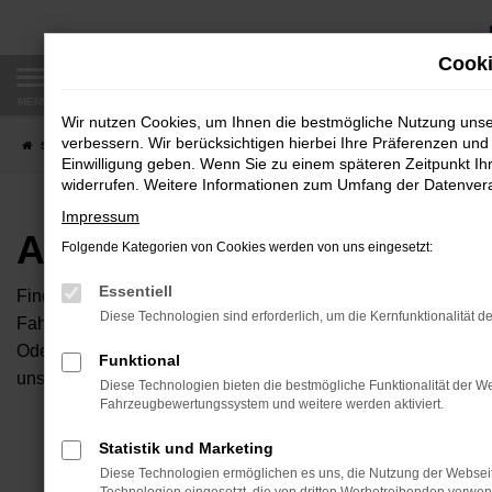
Zum
Hauptinhalt
Cooki
springen
MENÜ
Wir nutzen Cookies, um Ihnen die bestmögliche Nutzung uns
verbessern. Wir berücksichtigen hierbei Ihre Präferenzen und 
Startseite
Fahrzeugangebote
Autobörse
Einwilligung geben. Wenn Sie zu einem späteren Zeitpunkt Ihr
widerrufen. Weitere Informationen zum Umfang der Datenverar
Impressum
Autobörse
Folgende Kategorien von Cookies werden von uns eingesetzt:
Essentiell
Finden Sie Ihren neuen Traumwagen bei uns. Dafür haben Sie 
Diese Technologien sind erforderlich, um die Kernfunktionalität d
Fahrzeuge an, die bei uns auf dem Hof stehen. Dann können S
Oder Sie klicken auf den Button Autobörse und Sie haben Zug
Funktional
unserem Händlernetzwerk. Diese Fahrzeuge können wir dann f
Diese Technologien bieten die bestmögliche Funktionalität der We
Fahrzeugbewertungssystem und weitere werden aktiviert.
Unser B
Statistik und Marketing
Diese Technologien ermöglichen es uns, die Nutzung der Websei