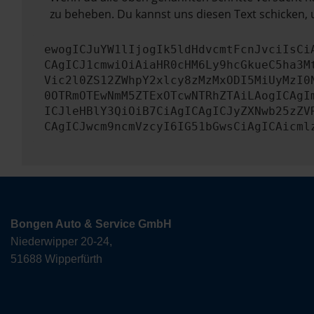
zu beheben. Du kannst uns diesen Text schicken, 
ewogICJuYW1lIjogIk5ldHdvcmtFcnJvciIsCi
CAgICJ1cmwiOiAiaHR0cHM6Ly9hcGkueC5ha3M
Vic2l0ZS12ZWhpY2xlcy8zMzMxODI5MiUyMzI0
0OTRmOTEwNmM5ZTExOTcwNTRhZTAiLAogICAgI
ICJleHBlY3QiOiB7CiAgICAgICJyZXNwb25zZV
CAgICJwcm9ncmVzcyI6IG51bGwsCiAgICAicml
Bongen Auto & Service GmbH
Niederwipper 20-24,
51688 Wipperfürth