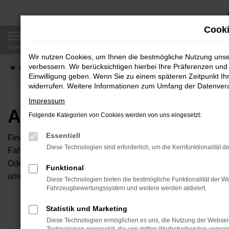
Zum
Hauptinhalt
Cooki
springen
MENÜ
Wir nutzen Cookies, um Ihnen die bestmögliche Nutzung uns
verbessern. Wir berücksichtigen hierbei Ihre Präferenzen und 
Startseite
Fahrzeugangebote
Autobörse
Einwilligung geben. Wenn Sie zu einem späteren Zeitpunkt Ihr
widerrufen. Weitere Informationen zum Umfang der Datenverar
Impressum
Autobörse
Folgende Kategorien von Cookies werden von uns eingesetzt:
Essentiell
Finden Sie Ihren neuen Traumwagen bei uns. Dafür haben Sie 
Diese Technologien sind erforderlich, um die Kernfunktionalität d
Fahrzeuge an, die bei uns auf dem Hof stehen. Dann können S
Oder Sie klicken auf den Button Autobörse und Sie haben Zug
Funktional
unserem Händlernetzwerk. Diese Fahrzeuge können wir dann f
Diese Technologien bieten die bestmögliche Funktionalität der We
Fahrzeugbewertungssystem und weitere werden aktiviert.
Unser B
Statistik und Marketing
Diese Technologien ermöglichen es uns, die Nutzung der Websei