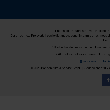
1
Ehemaliger Neupreis (Unverbindliche Pre
Der errechnete Preisvorteil sowie die angegebene Ersparnis errechnet si
Erstz
2
Hierbei handelt es sich um ein Finanzierun
3
Hierbei handelt es sich um ein Leasing-
Impressum
Da
© 2026 Bongen Auto & Service GmbH | Niederwipper 20-24 