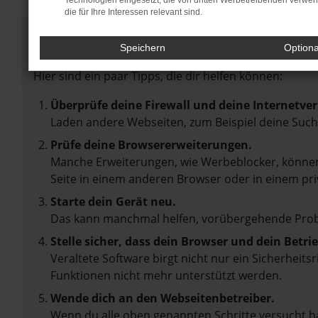
Technologien eingesetzt, die von dritten Werbetreibenden verwe
die für Ihre Interessen relevant sind.
Fehler: Network Error
Speichern
Option
Beim Laden ist ein Fehler aufgetreten.
Hier sind ein paar Tipps, die dir helfen können:
Überprüfe deine Firewall und deine Internetve
Laden andere Webseiten, zum Beispiel deine Suc
Prüfe deine Browsererweiterungen.
Manche Erweiterungen, wie Werbeblocker, können 
Seite in einem anderen Browser oder in einem pri
Starte dein Gerät neu.
Das kann manchmal helfen, vorübergehende Pro
Stelle sicher, dass dein Browser und dein Betr
Veraltete Software birgt nicht nur ein Sicherheit
Funktionen nicht mehr unterstützt werden.
Wende dich an den Webseitenbetreiber.
Wenn du alle oben genannten Schritte versucht ha