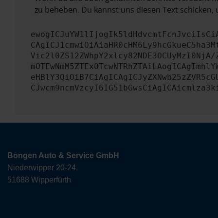
zu beheben. Du kannst uns diesen Text schicken, 
ewogICJuYW1lIjogIk5ldHdvcmtFcnJvciIsCi
CAgICJ1cmwiOiAiaHR0cHM6Ly9hcGkueC5ha3M
Vic2l0ZS12ZWhpY2xlcy82NDE3OCUyMzI0NjA/
mOTEwNmM5ZTExOTcwNTRhZTAiLAogICAgImhlY
eHBlY3QiOiB7CiAgICAgICJyZXNwb25zZVR5cG
CJwcm9ncmVzcyI6IG51bGwsCiAgICAicmlza3k
Bongen Auto & Service GmbH
Niederwipper 20-24,
51688 Wipperfürth