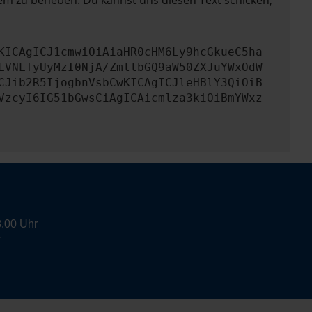
lem zu beheben. Du kannst uns diesen Text schicken,
KICAgICJ1cmwiOiAiaHR0cHM6Ly9hcGkueC5ha
LVNLTyUyMzI0NjA/ZmllbGQ9aW50ZXJuYWxOdW
CJib2R5IjogbnVsbCwKICAgICJleHBlY3QiOiB
VzcyI6IG51bGwsCiAgICAicmlza3kiOiBmYWxz
8.00 Uhr
r