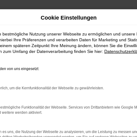
Cookie Einstellungen
ie bestmögliche Nutzung unserer Webseite zu ermöglichen und unsere
hierbei Ihre Präferenzen und verarbeiten Daten für Marketing und Stati
einem späteren Zeitpunkt Ihre Meinung ändern, können Sie die Einwillig
en zum Umfang der Datenverarbeitung finden Sie hier:
Datenschutzerkl
en von uns eingesetzt:
rlich, um die Kernfunktionalität der Webseite zu gewährleisten.
 2 Möglichkeiten. Sehen Sie sich mit Klick auf „Unser Bestand
en und Probefahren. Oder Sie klicken auf den Button Autobörse u
estmögliche Funktionalität der Webseite. Services von Drittanbietern wie Google 
euge können wir dann für Sie beschaffen. Wir freuen uns auf 
eitere werden aktiviert.
Unser Bestand
Autobörse
 es uns, die Nutzung der Webseite zu analysieren, um die Leistung zu messen u