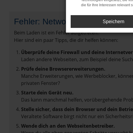
Technologien eingesetzt, die v
die für Ihre Interessen relevant s
Fehler: Network Error
Speichern
Beim Laden ist ein Fehler aufgetreten.
Hier sind ein paar Tipps, die dir helfen können:
Überprüfe deine Firewall und deine Internetve
Laden andere Webseiten, zum Beispiel deine Suc
Prüfe deine Browsererweiterungen.
Manche Erweiterungen, wie Werbeblocker, können 
privaten Fenster?
Starte dein Gerät neu.
Das kann manchmal helfen, vorübergehende Pro
Stelle sicher, dass dein Browser und dein Betr
Veraltete Software birgt nicht nur ein Sicherhei
Wende dich an den Webseitenbetreiber.