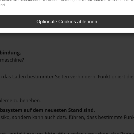
on dritten Werbetreibenden verwendet werden, um Sie auf anderen Webseiten zu ve
ind.
Optionale Cookies ablehnen
rbindung.
hmaschine?
das Laden bestimmter Seiten verhindern. Funktioniert die
bleme zu beheben.
iebssystem auf dem neuesten Stand sind.
tsrisiko, sondern kann auch dazu führen, dass bestimmte Fun