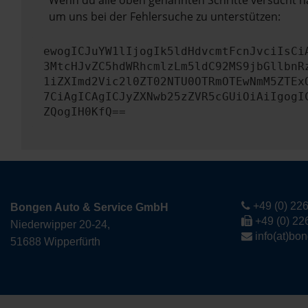
Wenn du alle oben genannten Schritte versucht ha
um uns bei der Fehlersuche zu unterstützen:
ewogICJuYW1lIjogIk5ldHdvcmtFcnJvciIsCi
3MtcHJvZC5hdWRhcmlzLm5ldC92MS9jbGllbnR
1iZXImd2Vic2l0ZT02NTU0OTRmOTEwNmM5ZTEx
7CiAgICAgICJyZXNwb25zZVR5cGUiOiAiIgogI
ZQogIH0KfQ==
+49 (0) 226
Bongen Auto & Service GmbH
+49 (0) 22
Niederwipper 20-24,
info(at)bo
51688 Wipperfürth