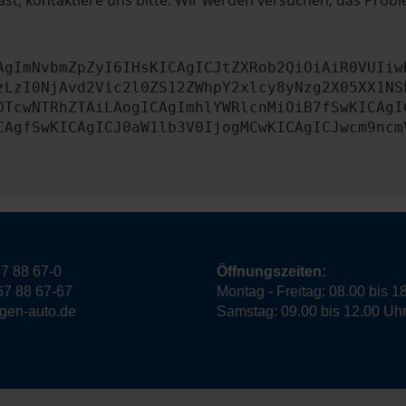
st, kontaktiere uns bitte. Wir werden versuchen, das Prob
AgImNvbmZpZyI6IHsKICAgICJtZXRob2QiOiAiR0VUIiw
zLzI0NjAvd2Vic2l0ZS12ZWhpY2xlcy8yNzg2X05XX1NS
OTcwNTRhZTAiLAogICAgImhlYWRlcnMiOiB7fSwKICAgI
CAgfSwKICAgICJ0aW1lb3V0IjogMCwKICAgICJwcm9ncm
7 88 67-0
Öffnungszeiten:
67 88 67-67
Montag - Freitag: 08.00 bis 1
ngen-auto.de
Samstag: 09.00 bis 12.00 Uh