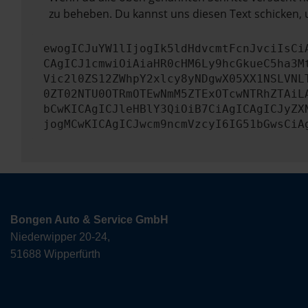
zu beheben. Du kannst uns diesen Text schicken, 
ewogICJuYW1lIjogIk5ldHdvcmtFcnJvciIsCi
CAgICJ1cmwiOiAiaHR0cHM6Ly9hcGkueC5ha3M
Vic2l0ZS12ZWhpY2xlcy8yNDgwX05XX1NSLVNL
0ZT02NTU0OTRmOTEwNmM5ZTExOTcwNTRhZTAiL
bCwKICAgICJleHBlY3QiOiB7CiAgICAgICJyZX
jogMCwKICAgICJwcm9ncmVzcyI6IG51bGwsCiA
Bongen Auto & Service GmbH
Niederwipper 20-24,
51688 Wipperfürth