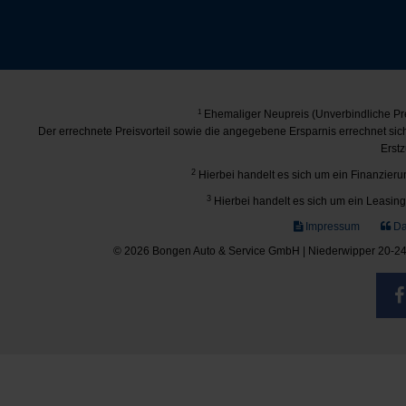
1
Ehemaliger Neupreis (Unverbindliche Pre
Der errechnete Preisvorteil sowie die angegebene Ersparnis errechnet si
Erstz
2
Hierbei handelt es sich um ein Finanzierun
3
Hierbei handelt es sich um ein Leasing-
Impressum
Da
© 2026 Bongen Auto & Service GmbH | Niederwipper 20-24 