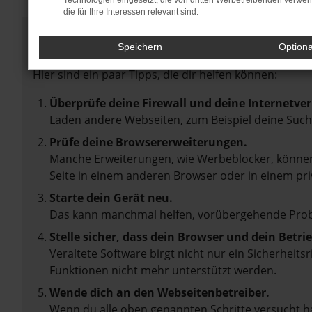
Technologien eingesetzt, die von dritten Werbetreibenden verwe
die für Ihre Interessen relevant sind.
Fehler: Network Error
Speichern
Option
Beim Laden ist ein Fehler aufgetreten.
Hier sind ein paar Tipps, die dir helfen können:
Überprüfe deine Firewall und deine Internetve
Laden andere Webseiten, zum Beispiel deine Suc
Prüfe deine Browsererweiterungen.
Manche Erweiterungen, wie Werbeblocker, können 
Seite in einem anderen Browser oder in einem pri
Starte dein Gerät neu.
Das kann manchmal helfen, vorübergehende Pro
Stelle sicher, dass dein Browser und dein Betr
Veraltete Software birgt nicht nur ein Sicherheit
Funktionen nicht mehr unterstützt werden.
Wende dich an den Webseitenbetreiber.
Wenn du alle oben genannten Schritte versucht ha