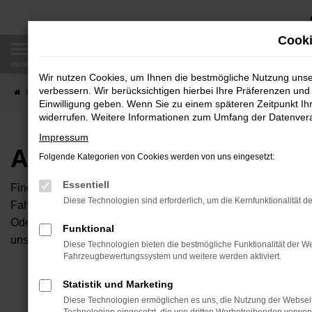
Zum
Hauptinhalt
Cooki
springen
MENÜ
Wir nutzen Cookies, um Ihnen die bestmögliche Nutzung uns
verbessern. Wir berücksichtigen hierbei Ihre Präferenzen und 
Startseite
Fahrzeugangebote
Autobörse
Einwilligung geben. Wenn Sie zu einem späteren Zeitpunkt Ihr
widerrufen. Weitere Informationen zum Umfang der Datenverar
Impressum
Autobörse
Folgende Kategorien von Cookies werden von uns eingesetzt:
Essentiell
Finden Sie Ihren neuen Traumwagen bei uns. Dafür haben Sie 
Diese Technologien sind erforderlich, um die Kernfunktionalität d
Fahrzeuge an, die bei uns auf dem Hof stehen. Dann können S
Oder Sie klicken auf den Button Autobörse und Sie haben Zug
Funktional
unserem Händlernetzwerk. Diese Fahrzeuge können wir dann f
Diese Technologien bieten die bestmögliche Funktionalität der We
Fahrzeugbewertungssystem und weitere werden aktiviert.
Unser B
Statistik und Marketing
Diese Technologien ermöglichen es uns, die Nutzung der Websei