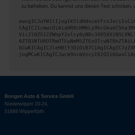
zu beheben. Du kannst uns diesen Text schicken, 
ewogICJuYW1lIjogIk5ldHdvcmtFcnJvciIsCi
CAgICJ1cmwiOiAiaHR0cHM6Ly9hcGkueC5ha3M
Vic2l0ZS12ZWhpY2xlcy8yNDc3X05XX1NSLVNL
0ZT02NTU0OTRmOTEwNmM5ZTExOTcwNTRhZTAiL
bCwKICAgICJleHBlY3QiOiB7CiAgICAgICJyZX
jogMCwKICAgICJwcm9ncmVzcyI6IG51bGwsCiA
Bongen Auto & Service GmbH
Niederwipper 20-24,
51688 Wipperfürth