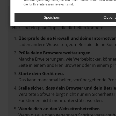
Technologien eingesetzt, die von dritten Werbetreibenden verwe
die für Ihre Interessen relevant sind.
Fehler: Network Error
Speichern
Option
Beim Laden ist ein Fehler aufgetreten.
Hier sind ein paar Tipps, die dir helfen können:
Überprüfe deine Firewall und deine Internetve
Laden andere Webseiten, zum Beispiel deine Suc
Prüfe deine Browsererweiterungen.
Manche Erweiterungen, wie Werbeblocker, können 
Seite in einem anderen Browser oder in einem pri
Starte dein Gerät neu.
Das kann manchmal helfen, vorübergehende Pro
Stelle sicher, dass dein Browser und dein Betr
Veraltete Software birgt nicht nur ein Sicherheit
Funktionen nicht mehr unterstützt werden.
Wende dich an den Webseitenbetreiber.
Wenn du alle oben genannten Schritte versucht ha