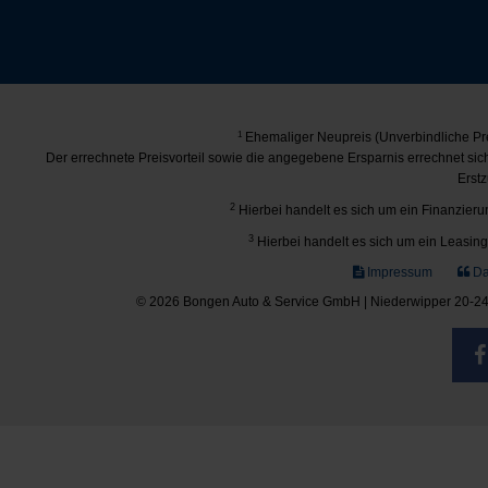
1
Ehemaliger Neupreis (Unverbindliche Pre
Der errechnete Preisvorteil sowie die angegebene Ersparnis errechnet si
Erstz
2
Hierbei handelt es sich um ein Finanzierun
3
Hierbei handelt es sich um ein Leasing-
Impressum
Da
© 2026 Bongen Auto & Service GmbH | Niederwipper 20-24 