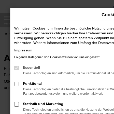
Zum
Hauptinhalt
Cooki
springen
MENÜ
Wir nutzen Cookies, um Ihnen die bestmögliche Nutzung uns
verbessern. Wir berücksichtigen hierbei Ihre Präferenzen und 
Startseite
Fahrzeugangebote
Autobörse
Einwilligung geben. Wenn Sie zu einem späteren Zeitpunkt Ihr
widerrufen. Weitere Informationen zum Umfang der Datenverar
Impressum
Autobörse
Folgende Kategorien von Cookies werden von uns eingesetzt:
Essentiell
Finden Sie Ihren neuen Traumwagen bei uns. Dafür haben Sie 
Diese Technologien sind erforderlich, um die Kernfunktionalität d
Fahrzeuge an, die bei uns auf dem Hof stehen. Dann können S
Oder Sie klicken auf den Button Autobörse und Sie haben Zug
Funktional
unserem Händlernetzwerk. Diese Fahrzeuge können wir dann f
Diese Technologien bieten die bestmögliche Funktionalität der We
Fahrzeugbewertungssystem und weitere werden aktiviert.
Unser B
Statistik und Marketing
Diese Technologien ermöglichen es uns, die Nutzung der Websei