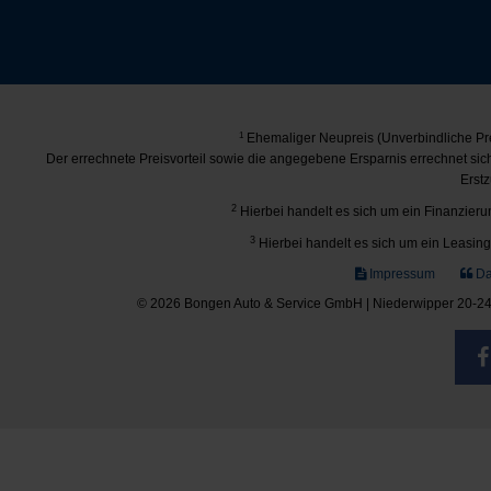
1
Ehemaliger Neupreis (Unverbindliche Pre
Der errechnete Preisvorteil sowie die angegebene Ersparnis errechnet si
Erstz
2
Hierbei handelt es sich um ein Finanzierun
3
Hierbei handelt es sich um ein Leasing-
Impressum
Da
© 2026 Bongen Auto & Service GmbH | Niederwipper 20-24 