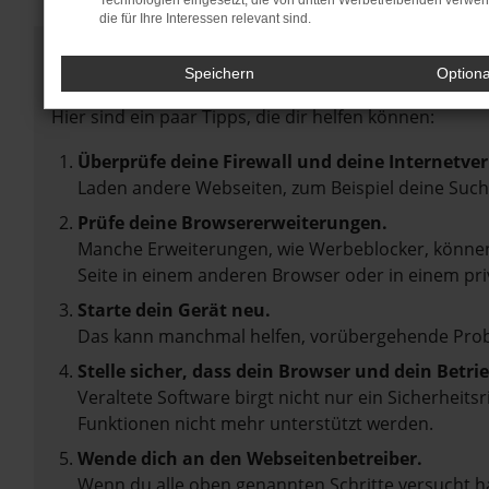
Technologien eingesetzt, die von dritten Werbetreibenden verwe
die für Ihre Interessen relevant sind.
Fehler: Network Error
Speichern
Option
Beim Laden ist ein Fehler aufgetreten.
Hier sind ein paar Tipps, die dir helfen können:
Überprüfe deine Firewall und deine Internetve
Laden andere Webseiten, zum Beispiel deine Suc
Prüfe deine Browsererweiterungen.
Manche Erweiterungen, wie Werbeblocker, können 
Seite in einem anderen Browser oder in einem pri
Starte dein Gerät neu.
Das kann manchmal helfen, vorübergehende Pro
Stelle sicher, dass dein Browser und dein Betr
Veraltete Software birgt nicht nur ein Sicherheit
Funktionen nicht mehr unterstützt werden.
Wende dich an den Webseitenbetreiber.
Wenn du alle oben genannten Schritte versucht ha