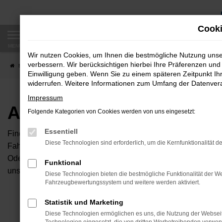
Zum
Hauptinhalt
Cooki
springen
MENÜ
Wir nutzen Cookies, um Ihnen die bestmögliche Nutzung uns
verbessern. Wir berücksichtigen hierbei Ihre Präferenzen und 
Startseite
Fahrzeugangebote
Autobörse
Einwilligung geben. Wenn Sie zu einem späteren Zeitpunkt Ihr
widerrufen. Weitere Informationen zum Umfang der Datenverar
Impressum
Autobörse
Folgende Kategorien von Cookies werden von uns eingesetzt:
Essentiell
Finden Sie Ihren neuen Traumwagen bei uns. Dafür haben Sie 
Diese Technologien sind erforderlich, um die Kernfunktionalität d
Fahrzeuge an, die bei uns auf dem Hof stehen. Dann können S
Oder Sie klicken auf den Button Autobörse und Sie haben Zug
Funktional
unserem Händlernetzwerk. Diese Fahrzeuge können wir dann f
Diese Technologien bieten die bestmögliche Funktionalität der We
Fahrzeugbewertungssystem und weitere werden aktiviert.
Unser B
Statistik und Marketing
Diese Technologien ermöglichen es uns, die Nutzung der Websei