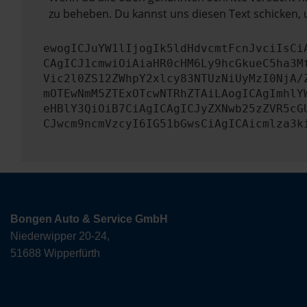
zu beheben. Du kannst uns diesen Text schicken, 
ewogICJuYW1lIjogIk5ldHdvcmtFcnJvciIsCi
CAgICJ1cmwiOiAiaHR0cHM6Ly9hcGkueC5ha3M
Vic2l0ZS12ZWhpY2xlcy83NTUzNiUyMzI0NjA/
mOTEwNmM5ZTExOTcwNTRhZTAiLAogICAgImhlY
eHBlY3QiOiB7CiAgICAgICJyZXNwb25zZVR5cG
CJwcm9ncmVzcyI6IG51bGwsCiAgICAicmlza3k
Bongen Auto & Service GmbH
Niederwipper 20-24,
51688 Wipperfürth