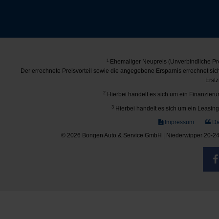
1
Ehemaliger Neupreis (Unverbindliche Pre
Der errechnete Preisvorteil sowie die angegebene Ersparnis errechnet si
Erstz
2
Hierbei handelt es sich um ein Finanzierun
3
Hierbei handelt es sich um ein Leasing-
Impressum
Da
© 2026 Bongen Auto & Service GmbH | Niederwipper 20-24 