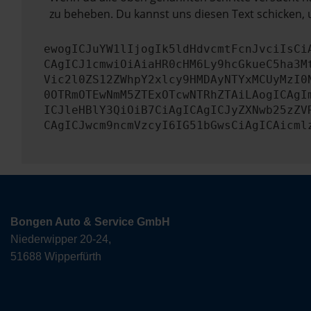
zu beheben. Du kannst uns diesen Text schicken, 
ewogICJuYW1lIjogIk5ldHdvcmtFcnJvciIsCi
CAgICJ1cmwiOiAiaHR0cHM6Ly9hcGkueC5ha3M
Vic2l0ZS12ZWhpY2xlcy9HMDAyNTYxMCUyMzI0
0OTRmOTEwNmM5ZTExOTcwNTRhZTAiLAogICAgI
ICJleHBlY3QiOiB7CiAgICAgICJyZXNwb25zZV
CAgICJwcm9ncmVzcyI6IG51bGwsCiAgICAicml
Bongen Auto & Service GmbH
Niederwipper 20-24,
51688 Wipperfürth