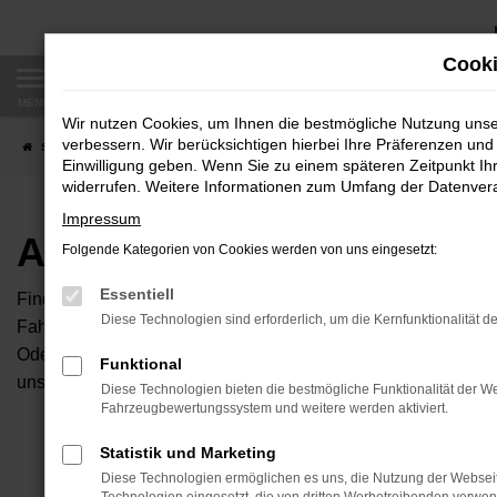
Zum
Hauptinhalt
Cooki
springen
MENÜ
Wir nutzen Cookies, um Ihnen die bestmögliche Nutzung uns
verbessern. Wir berücksichtigen hierbei Ihre Präferenzen und 
Startseite
Fahrzeugangebote
Autobörse
Einwilligung geben. Wenn Sie zu einem späteren Zeitpunkt Ihr
widerrufen. Weitere Informationen zum Umfang der Datenverar
Impressum
Autobörse
Folgende Kategorien von Cookies werden von uns eingesetzt:
Essentiell
Finden Sie Ihren neuen Traumwagen bei uns. Dafür haben Sie 
Diese Technologien sind erforderlich, um die Kernfunktionalität d
Fahrzeuge an, die bei uns auf dem Hof stehen. Dann können S
Oder Sie klicken auf den Button Autobörse und Sie haben Zug
Funktional
unserem Händlernetzwerk. Diese Fahrzeuge können wir dann f
Diese Technologien bieten die bestmögliche Funktionalität der We
Fahrzeugbewertungssystem und weitere werden aktiviert.
Unser B
Statistik und Marketing
Diese Technologien ermöglichen es uns, die Nutzung der Websei