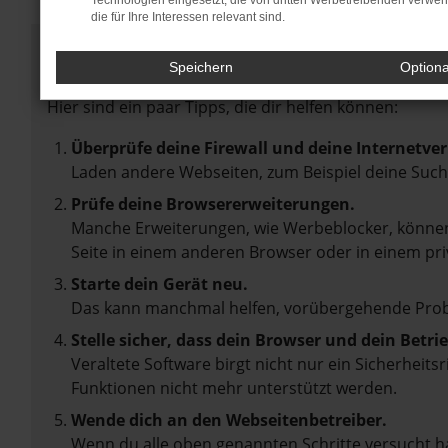
Technologien eingesetzt, die von dritten Werbetreibenden verwe
die für Ihre Interessen relevant sind.
Fehler: Network Error
Speichern
Option
Beim Laden ist ein Fehler aufgetreten.
Hier sind ein paar Tipps, die dir helfen können:
Überprüfe deine Firewall und deine Internetve
Laden andere Webseiten, zum Beispiel deine Suc
Prüfe deine Browsererweiterungen.
Manche Erweiterungen, wie Werbeblocker, können 
Seite in einem anderen Browser oder in einem pri
Starte dein Gerät neu.
Das kann manchmal helfen, vorübergehende Pro
Stelle sicher, dass dein Browser und dein Betr
Veraltete Software birgt nicht nur ein Sicherheit
Funktionen nicht mehr unterstützt werden.
Wende dich an den Webseitenbetreiber.
Wenn du alle oben genannten Schritte versucht ha