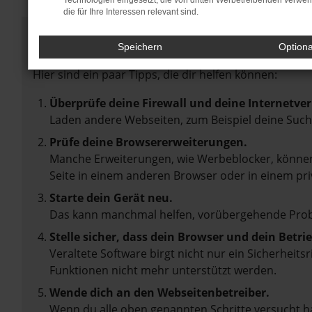
Technologien eingesetzt, die von dritten Werbetreibenden verwe
die für Ihre Interessen relevant sind.
Fehler: Network Error
Speichern
Option
Beim Laden ist ein Fehler aufgetreten.
Hier sind ein paar Tipps, die dir helfen können:
Überprüfe deine Firewall und deine Internetve
Laden andere Webseiten, zum Beispiel deine Suc
Prüfe deine Browsererweiterungen.
Manche Erweiterungen, wie Werbeblocker, können 
Seite in einem anderen Browser oder in einem pri
Starte dein Gerät neu.
Das kann manchmal helfen, vorübergehende Pro
Stelle sicher, dass dein Browser und dein Betr
Veraltete Software birgt nicht nur ein Sicherheit
Funktionen nicht mehr unterstützt werden.
Wende dich an den Webseitenbetreiber.
Wenn du alle oben genannten Schritte versucht ha