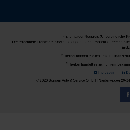
1
Ehemaliger Neupreis (Unverbindliche Pre
Der errechnete Preisvorteil sowie die angegebene Ersparnis errechnet si
Erstz
2
Hierbei handelt es sich um ein Finanzierun
3
Hierbei handelt es sich um ein Leasing-
Impressum
Da
© 2026 Bongen Auto & Service GmbH | Niederwipper 20-24 