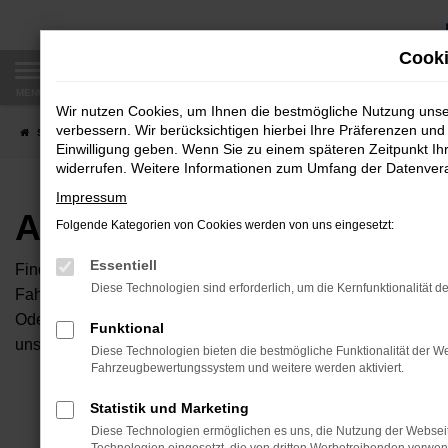
Zum
Hauptinhalt
Cooki
springen
MENÜ
Wir nutzen Cookies, um Ihnen die bestmögliche Nutzung uns
verbessern. Wir berücksichtigen hierbei Ihre Präferenzen und 
Startseite
Fahrzeugangebote
Autobörse
Einwilligung geben. Wenn Sie zu einem späteren Zeitpunkt Ihr
widerrufen. Weitere Informationen zum Umfang der Datenverar
Impressum
Autobörse
Folgende Kategorien von Cookies werden von uns eingesetzt:
Essentiell
Finden Sie Ihren neuen Traumwagen bei uns. Dafür haben Sie 
Diese Technologien sind erforderlich, um die Kernfunktionalität d
Fahrzeuge an, die bei uns auf dem Hof stehen. Dann können S
Oder Sie klicken auf den Button Autobörse und Sie haben Zug
Funktional
unserem Händlernetzwerk. Diese Fahrzeuge können wir dann f
Diese Technologien bieten die bestmögliche Funktionalität der We
Fahrzeugbewertungssystem und weitere werden aktiviert.
Unser B
Statistik und Marketing
Diese Technologien ermöglichen es uns, die Nutzung der Websei