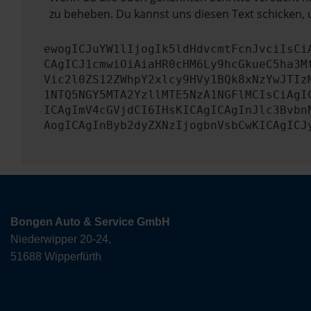
zu beheben. Du kannst uns diesen Text schicken, 
ewogICJuYW1lIjogIk5ldHdvcmtFcnJvciIsCi
CAgICJ1cmwiOiAiaHR0cHM6Ly9hcGkueC5ha3M
Vic2l0ZS12ZWhpY2xlcy9HVy1BQk8xNzYwJTIz
1NTQ5NGY5MTA2YzllMTE5NzA1NGFlMCIsCiAgI
ICAgImV4cGVjdCI6IHsKICAgICAgInJlc3Bvbn
AogICAgInByb2dyZXNzIjogbnVsbCwKICAgICJ
Bongen Auto & Service GmbH
Niederwipper 20-24,
51688 Wipperfürth