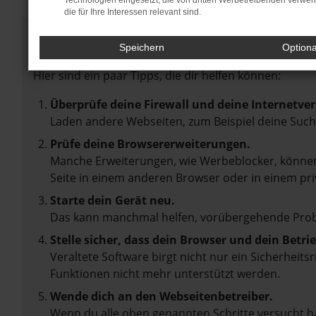
Technologien eingesetzt, die von dritten Werbetreibenden verwe
die für Ihre Interessen relevant sind.
Fehler: Network Error
Speichern
Option
Beim Laden ist ein Fehler aufgetreten.
Hier sind ein paar Tipps, die dir helfen können:
Überprüfe deine Firewall und deine Internetve
Laden andere Webseiten, zum Beispiel deine Suc
Prüfe deine Browsererweiterungen.
Manche Erweiterungen, wie Werbeblocker, können 
Seite in einem anderen Browser oder in einem pri
Starte dein Gerät neu.
Das kann manchmal helfen, vorübergehende Pro
Stelle sicher, dass dein Browser und dein Betr
Veraltete Software birgt nicht nur ein Sicherheit
Funktionen nicht mehr unterstützt werden.
Wende dich an den Webseitenbetreiber.
Wenn du alle oben genannten Schritte versucht ha