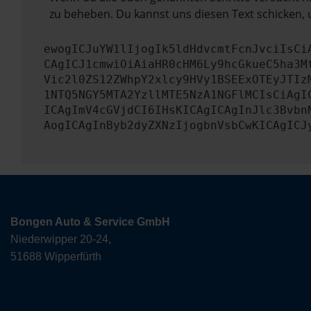
zu beheben. Du kannst uns diesen Text schicken, 
ewogICJuYW1lIjogIk5ldHdvcmtFcnJvciIsCi
CAgICJ1cmwiOiAiaHR0cHM6Ly9hcGkueC5ha3M
Vic2l0ZS12ZWhpY2xlcy9HVy1BSEExOTEyJTIz
1NTQ5NGY5MTA2YzllMTE5NzA1NGFlMCIsCiAgI
ICAgImV4cGVjdCI6IHsKICAgICAgInJlc3Bvbn
AogICAgInByb2dyZXNzIjogbnVsbCwKICAgICJ
Bongen Auto & Service GmbH
Niederwipper 20-24,
51688 Wipperfürth