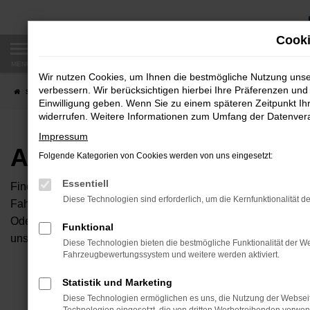
Zum
Hauptinhalt
Cooki
springen
MENÜ
Wir nutzen Cookies, um Ihnen die bestmögliche Nutzung uns
verbessern. Wir berücksichtigen hierbei Ihre Präferenzen und 
Startseite
Fahrzeugangebote
Autobörse
Einwilligung geben. Wenn Sie zu einem späteren Zeitpunkt Ihr
widerrufen. Weitere Informationen zum Umfang der Datenverar
Impressum
Autobörse
Folgende Kategorien von Cookies werden von uns eingesetzt:
Essentiell
Finden Sie Ihren neuen Traumwagen bei uns. Dafür haben Sie 
Diese Technologien sind erforderlich, um die Kernfunktionalität d
Fahrzeuge an, die bei uns auf dem Hof stehen. Dann können S
Oder Sie klicken auf den Button Autobörse und Sie haben Zug
Funktional
unserem Händlernetzwerk. Diese Fahrzeuge können wir dann f
Diese Technologien bieten die bestmögliche Funktionalität der We
Fahrzeugbewertungssystem und weitere werden aktiviert.
Unser B
Statistik und Marketing
Diese Technologien ermöglichen es uns, die Nutzung der Websei