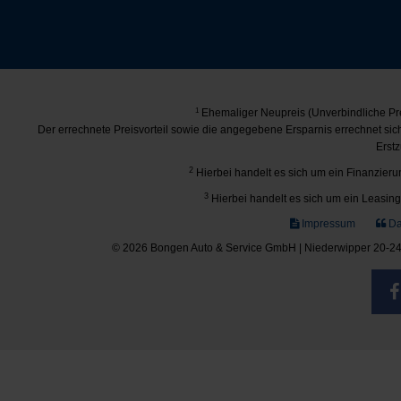
1
Ehemaliger Neupreis (Unverbindliche Pre
Der errechnete Preisvorteil sowie die angegebene Ersparnis errechnet si
Erstz
2
Hierbei handelt es sich um ein Finanzierun
3
Hierbei handelt es sich um ein Leasing-
Impressum
Da
© 2026 Bongen Auto & Service GmbH | Niederwipper 20-24 