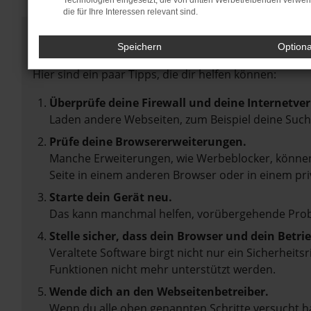
Technologien eingesetzt, die von dritten Werbetreibenden verwe
die für Ihre Interessen relevant sind.
Fehler: Network Error
Speichern
Option
Beim Laden ist ein Fehler aufgetreten.
Hier sind ein paar Tipps, die dir helfen können:
Überprüfe deine Firewall und deine Internetve
Laden andere Webseiten, zum Beispiel deine Suc
Prüfe deine Browsererweiterungen.
Manche Erweiterungen, wie Werbeblocker, können 
Seite in einem anderen Browser oder in einem pri
Starte dein Gerät neu.
Das kann manchmal helfen, vorübergehende Pro
Stelle sicher, dass dein Browser und dein Betr
Veraltete Software birgt nicht nur ein Sicherheit
Funktionen nicht mehr unterstützt werden.
Wende dich an den Webseitenbetreiber.
Wenn du alle oben genannten Schritte versucht ha