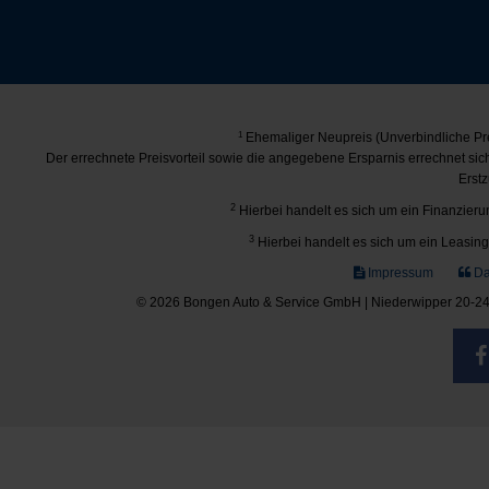
1
Ehemaliger Neupreis (Unverbindliche Pre
Der errechnete Preisvorteil sowie die angegebene Ersparnis errechnet si
Erstz
2
Hierbei handelt es sich um ein Finanzierun
3
Hierbei handelt es sich um ein Leasing-
Impressum
Da
© 2026 Bongen Auto & Service GmbH | Niederwipper 20-24 