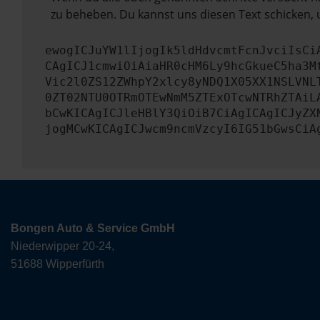
zu beheben. Du kannst uns diesen Text schicken, 
ewogICJuYW1lIjogIk5ldHdvcmtFcnJvciIsCi
CAgICJ1cmwiOiAiaHR0cHM6Ly9hcGkueC5ha3M
Vic2l0ZS12ZWhpY2xlcy8yNDQ1X05XX1NSLVNL
0ZT02NTU0OTRmOTEwNmM5ZTExOTcwNTRhZTAiL
bCwKICAgICJleHBlY3QiOiB7CiAgICAgICJyZX
jogMCwKICAgICJwcm9ncmVzcyI6IG51bGwsCiA
Bongen Auto & Service GmbH
Niederwipper 20-24,
51688 Wipperfürth