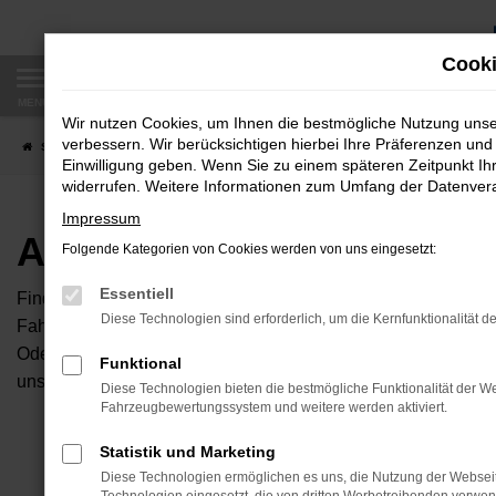
Zum
Hauptinhalt
Cooki
springen
MENÜ
Wir nutzen Cookies, um Ihnen die bestmögliche Nutzung uns
verbessern. Wir berücksichtigen hierbei Ihre Präferenzen und 
Startseite
Fahrzeugangebote
Autobörse
Einwilligung geben. Wenn Sie zu einem späteren Zeitpunkt Ihr
widerrufen. Weitere Informationen zum Umfang der Datenverar
Impressum
Autobörse
Folgende Kategorien von Cookies werden von uns eingesetzt:
Essentiell
Finden Sie Ihren neuen Traumwagen bei uns. Dafür haben Sie 
Diese Technologien sind erforderlich, um die Kernfunktionalität d
Fahrzeuge an, die bei uns auf dem Hof stehen. Dann können S
Oder Sie klicken auf den Button Autobörse und Sie haben Zug
Funktional
unserem Händlernetzwerk. Diese Fahrzeuge können wir dann f
Diese Technologien bieten die bestmögliche Funktionalität der We
Fahrzeugbewertungssystem und weitere werden aktiviert.
Unser B
Statistik und Marketing
Diese Technologien ermöglichen es uns, die Nutzung der Websei