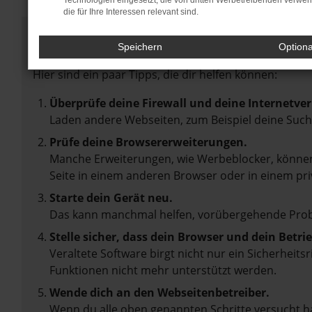
Technologien eingesetzt, die von dritten Werbetreibenden verwe
die für Ihre Interessen relevant sind.
Fehler: Network Error
Speichern
Option
Beim Laden ist ein Fehler aufgetreten.
Hier sind ein paar Tipps, die dir helfen können:
Überprüfe deine Firewall und deine Internetve
Laden andere Webseiten, zum Beispiel deine Suc
Prüfe deine Browsererweiterungen.
Manche Erweiterungen, wie Werbeblocker, können 
Seite in einem anderen Browser oder in einem pri
Starte dein Gerät neu.
Das kann manchmal helfen, vorübergehende Pro
Stelle sicher, dass dein Browser und dein Betr
Veraltete Software birgt nicht nur ein Sicherheit
Funktionen nicht mehr unterstützt werden.
Wende dich an den Webseitenbetreiber.
Wenn du alle oben genannten Schritte versucht ha