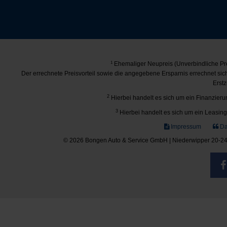
1
Ehemaliger Neupreis (Unverbindliche Pre
Der errechnete Preisvorteil sowie die angegebene Ersparnis errechnet si
Erstz
2
Hierbei handelt es sich um ein Finanzierun
3
Hierbei handelt es sich um ein Leasing-
Impressum
Da
© 2026 Bongen Auto & Service GmbH | Niederwipper 20-24 