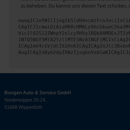
zu beheben. Du kannst uns diesen Text schicken, 
ewogICJuYW1lIjogIk5ldHdvcmtFcnJvciIsCi
CAgICJ1cmwiOiAiaHR0cHM6Ly9hcGkueC5ha3M
Vic2l0ZS12ZWhpY2xlcy9HVy1BQk80MDExJTIz
1NTQ5NGY5MTA2YzllMTE5NzA1NGFlMCIsCiAgI
ICAgImV4cGVjdCI6IHsKICAgICAgInJlc3Bvbn
AogICAgInByb2dyZXNzIjogbnVsbCwKICAgICJ
Bongen Auto & Service GmbH
Niederwipper 20-24,
51688 Wipperfürth