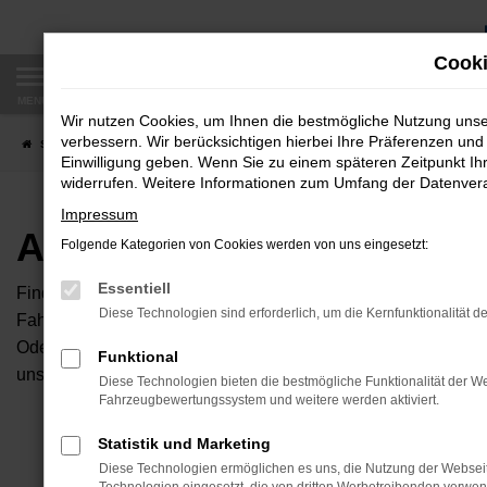
Zum
Hauptinhalt
Cooki
springen
MENÜ
Wir nutzen Cookies, um Ihnen die bestmögliche Nutzung uns
verbessern. Wir berücksichtigen hierbei Ihre Präferenzen und 
Startseite
Fahrzeugangebote
Autobörse
Einwilligung geben. Wenn Sie zu einem späteren Zeitpunkt Ihr
widerrufen. Weitere Informationen zum Umfang der Datenverar
Impressum
Autobörse
Folgende Kategorien von Cookies werden von uns eingesetzt:
Essentiell
Finden Sie Ihren neuen Traumwagen bei uns. Dafür haben Sie 
Diese Technologien sind erforderlich, um die Kernfunktionalität d
Fahrzeuge an, die bei uns auf dem Hof stehen. Dann können S
Oder Sie klicken auf den Button Autobörse und Sie haben Zug
Funktional
unserem Händlernetzwerk. Diese Fahrzeuge können wir dann f
Diese Technologien bieten die bestmögliche Funktionalität der We
Fahrzeugbewertungssystem und weitere werden aktiviert.
Unser B
Statistik und Marketing
Diese Technologien ermöglichen es uns, die Nutzung der Websei