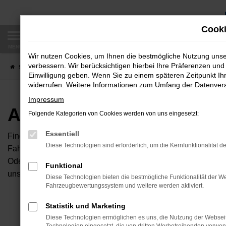
Zum
Hauptinhalt
Cooki
springen
MENÜ
Wir nutzen Cookies, um Ihnen die bestmögliche Nutzung uns
verbessern. Wir berücksichtigen hierbei Ihre Präferenzen und 
Startseite
Fahrzeugangebote
Autobörse
Einwilligung geben. Wenn Sie zu einem späteren Zeitpunkt Ihr
widerrufen. Weitere Informationen zum Umfang der Datenverar
Impressum
Autobörse
Folgende Kategorien von Cookies werden von uns eingesetzt:
Essentiell
Finden Sie Ihren neuen Traumwagen bei uns. Dafür haben Sie 
Diese Technologien sind erforderlich, um die Kernfunktionalität d
Fahrzeuge an, die bei uns auf dem Hof stehen. Dann können S
Oder Sie klicken auf den Button Autobörse und Sie haben Zug
Funktional
unserem Händlernetzwerk. Diese Fahrzeuge können wir dann f
Diese Technologien bieten die bestmögliche Funktionalität der We
Fahrzeugbewertungssystem und weitere werden aktiviert.
Unser B
Statistik und Marketing
Diese Technologien ermöglichen es uns, die Nutzung der Websei