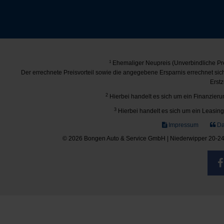
1
Ehemaliger Neupreis (Unverbindliche Pre
Der errechnete Preisvorteil sowie die angegebene Ersparnis errechnet si
Erstz
2
Hierbei handelt es sich um ein Finanzierun
3
Hierbei handelt es sich um ein Leasing-
Impressum
Da
© 2026 Bongen Auto & Service GmbH | Niederwipper 20-24 