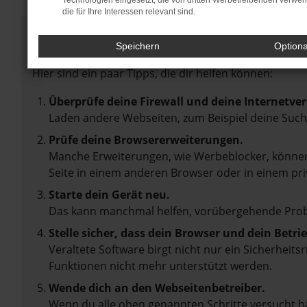
Technologien eingesetzt, die von dritten Werbetreibenden verwe
die für Ihre Interessen relevant sind.
Fehler: Network Error
Speichern
Option
Beim Laden ist ein Fehler aufgetreten.
Hier sind ein paar Tipps, die dir helfen können:
Überprüfe deine Firewall und deine Internetve
Laden andere Webseiten, zum Beispiel deine Suc
Prüfe deine Browsererweiterungen.
Manche Erweiterungen, wie Werbeblocker, können 
Seite in einem anderen Browser oder in einem pri
Starte dein Gerät neu.
Das kann manchmal helfen, vorübergehende Pro
Stelle sicher, dass dein Browser und dein Betr
Veraltete Software birgt nicht nur ein Sicherheit
Funktionen nicht mehr unterstützt werden.
Wende dich an den Webseitenbetreiber.
Wenn du alle oben genannten Schritte versucht ha