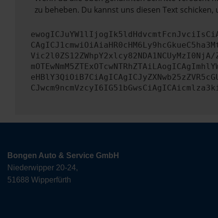
zu beheben. Du kannst uns diesen Text schicken, 
ewogICJuYW1lIjogIk5ldHdvcmtFcnJvciIsCi
CAgICJ1cmwiOiAiaHR0cHM6Ly9hcGkueC5ha3M
Vic2l0ZS12ZWhpY2xlcy82NDA1NCUyMzI0NjA/
mOTEwNmM5ZTExOTcwNTRhZTAiLAogICAgImhlY
eHBlY3QiOiB7CiAgICAgICJyZXNwb25zZVR5cG
CJwcm9ncmVzcyI6IG51bGwsCiAgICAicmlza3k
Bongen Auto & Service GmbH
Niederwipper 20-24,
51688 Wipperfürth