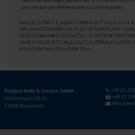
Wenn du alle oben genannten Schritte versucht ha
um uns bei der Fehlersuche zu unterstützen:
ewogICJuYW1lIjogIk5ldHdvcmtFcnJvciIsCi
3MtcHJvZC5hdWRhcmlzLm5ldC92MS9jbGllbnR
50ZXJuYWxOdW1iZXImd2Vic2l0ZT02NTU0OTRm
leHBlY3QiOiB7CiAgICAgICJyZXNwb25zZVR5c
a3kiOiBmYWxzZQogIH0KfQ==
+49 (0) 226
Bongen Auto & Service GmbH
+49 (0) 22
Niederwipper 20-24,
info(at)bo
51688 Wipperfürth