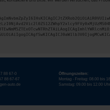
st, kontaktiere uns bitte. Wir werden versuchen, das Prob
AgImNvbmZpZyI6IHsKICAgICJtZXRob2QiOiAiR0VUIiw
zLzI0NjAvd2Vic2l0ZS12ZWhpY2xlcy9FVy0xMjUzMS04
OTEwNmM5ZTExOTcwNTRhZTAiLAogICAgImhlYWRlcnMiO
GUiOiAiIgogICAgfSwKICAgICJ0aW1lb3V0IjogMCwKIC
7 88 67-0
Öffnungszeiten:
67 88 67-67
Montag - Freitag: 08.00 bis 1
ngen-auto.de
Samstag: 09.00 bis 12.00 Uh