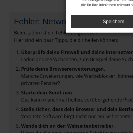
Technologien eingesetzt, die v
die für Ihre Interessen relevant s
Fehler: Network Error
Speichern
Beim Laden ist ein Fehler aufgetreten.
Hier sind ein paar Tipps, die dir helfen können:
Überprüfe deine Firewall und deine Internetve
Laden andere Webseiten, zum Beispiel deine Suc
Prüfe deine Browsererweiterungen.
Manche Erweiterungen, wie Werbeblocker, können 
privaten Fenster?
Starte dein Gerät neu.
Das kann manchmal helfen, vorübergehende Pro
Stelle sicher, dass dein Browser und dein Betr
Veraltete Software birgt nicht nur ein Sicherhei
Wende dich an den Webseitenbetreiber.