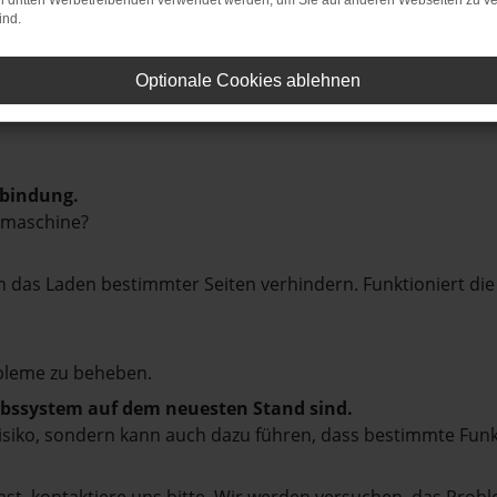
on dritten Werbetreibenden verwendet werden, um Sie auf anderen Webseiten zu ve
ind.
Optionale Cookies ablehnen
rbindung.
hmaschine?
das Laden bestimmter Seiten verhindern. Funktioniert die
bleme zu beheben.
iebssystem auf dem neuesten Stand sind.
tsrisiko, sondern kann auch dazu führen, dass bestimmte Fun