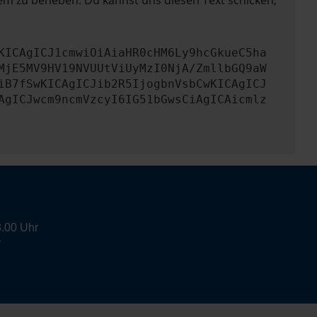
lem zu beheben. Du kannst uns diesen Text schicken,
KICAgICJ1cmwiOiAiaHR0cHM6Ly9hcGkueC5ha
MjE5MV9HV19NVUUtViUyMzI0NjA/ZmllbGQ9aW
iB7fSwKICAgICJib2R5IjogbnVsbCwKICAgICJ
AgICJwcm9ncmVzcyI6IG51bGwsCiAgICAicmlz
8.00 Uhr
r