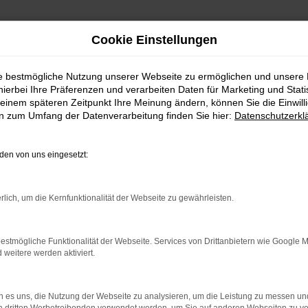
Cookie Einstellungen
ie bestmögliche Nutzung unserer Webseite zu ermöglichen und unsere
hierbei Ihre Präferenzen und verarbeiten Daten für Marketing und Stati
einem späteren Zeitpunkt Ihre Meinung ändern, können Sie die Einwillig
en zum Umfang der Datenverarbeitung finden Sie hier:
Datenschutzerkl
en von uns eingesetzt:
rlich, um die Kernfunktionalität der Webseite zu gewährleisten.
 2 Möglichkeiten. Sehen Sie sich mit Klick auf „Unser Bestand
en und Probefahren. Oder Sie klicken auf den Button Autobörse u
estmögliche Funktionalität der Webseite. Services von Drittanbietern wie Google 
euge können wir dann für Sie beschaffen. Wir freuen uns auf 
eitere werden aktiviert.
Unser Bestand
Autobörse
 es uns, die Nutzung der Webseite zu analysieren, um die Leistung zu messen u