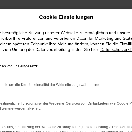
Cookie Einstellungen
ie bestmögliche Nutzung unserer Webseite zu ermöglichen und unsere
hierbei Ihre Präferenzen und verarbeiten Daten für Marketing und Stati
einem späteren Zeitpunkt Ihre Meinung ändern, können Sie die Einwillig
en zum Umfang der Datenverarbeitung finden Sie hier:
Datenschutzerkl
en von uns eingesetzt:
rlich, um die Kernfunktionalität der Webseite zu gewährleisten.
 2 Möglichkeiten. Sehen Sie sich mit Klick auf „Unser Bestand
en und Probefahren. Oder Sie klicken auf den Button Autobörse u
estmögliche Funktionalität der Webseite. Services von Drittanbietern wie Google 
euge können wir dann für Sie beschaffen. Wir freuen uns auf 
eitere werden aktiviert.
Unser Bestand
Autobörse
 es uns, die Nutzung der Webseite zu analysieren, um die Leistung zu messen u