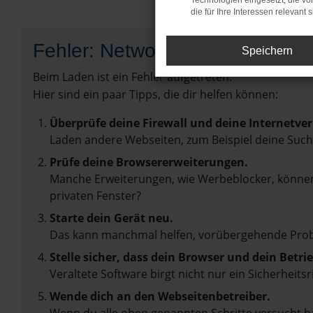
Technologien eingesetzt, die v
die für Ihre Interessen relevant s
Fehler: Network Error
Speichern
Beim Laden ist ein Fehler aufgetreten.
Hier sind ein paar Tipps, die dir helfen können:
Überprüfe deine Firewall und deine Internetve
Laden andere Webseiten, zum Beispiel deine Suc
Prüfe deine Browsererweiterungen.
Manche Erweiterungen, wie Werbeblocker, können 
privaten Fenster?
Starte dein Gerät neu.
Das kann manchmal helfen, vorübergehende Pro
Stelle sicher, dass dein Browser und dein Betr
Veraltete Software birgt nicht nur ein Sicherhei
Wende dich an den Webseitenbetreiber.