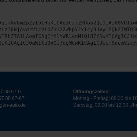
st, kontaktiere uns bitte. Wir werden versuchen, das Prob
AgImNvbmZpZyI6IHsKICAgICJtZXRob2QiOiAiR0VUIiw
zLzI0NjAvd2Vic2l0ZS12ZWhpY2xlcy9HVy1BQkZTMTQ5
NTRhZTAiLAogICAgImhlYWRlcnMiOiB7fSwKICAgICJib
SwKICAgICJ0aW1lb3V0IjogMCwKICAgICJwcm9ncmVzcy
7 88 67-0
Öffnungszeiten:
67 88 67-67
Montag - Freitag: 08.00 bis 1
ngen-auto.de
Samstag: 09.00 bis 12.00 Uh