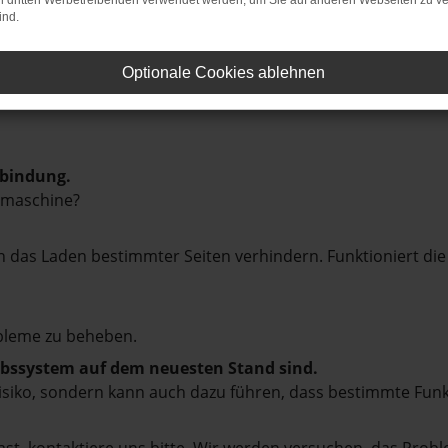
on dritten Werbetreibenden verwendet werden, um Sie auf anderen Webseiten zu ve
ind.
Optionale Cookies ablehnen
rbindung.
hmaschine?
das Laden bestimmter Seiten verhindern. Funktioniert die
bleme zu beheben.
iebssystem auf dem neuesten Stand sind.
tsrisiko, sondern kann auch dazu führen, dass bestimmte Fun