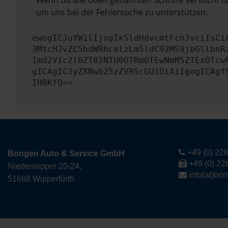
Wenn du alle oben genannten Schritte versucht ha
um uns bei der Fehlersuche zu unterstützen:
ewogICJuYW1lIjogIk5ldHdvcmtFcnJvciIsCi
3MtcHJvZC5hdWRhcmlzLm5ldC92MS9jbGllbnR
Imd2Vic2l0ZT02NTU0OTRmOTEwNmM5ZTExOTcw
gICAgICJyZXNwb25zZVR5cGUiOiAiIgogICAgf
IH0KfQ==
+49 (0) 226
Bongen Auto & Service GmbH
+49 (0) 22
Niederwipper 20-24,
info(at)bo
51688 Wipperfürth