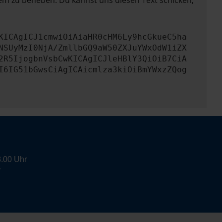
lem zu beheben. Du kannst uns diesen Text schicken,
KICAgICJ1cmwiOiAiaHR0cHM6Ly9hcGkueC5ha
NSUyMzI0NjA/ZmllbGQ9aW50ZXJuYWxOdW1iZX
2R5IjogbnVsbCwKICAgICJleHBlY3QiOiB7CiA
I6IG51bGwsCiAgICAicmlza3kiOiBmYWxzZQog
8.00 Uhr
r