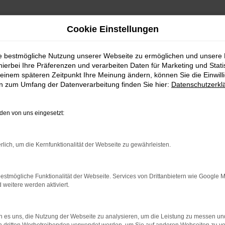
Cookie Einstellungen
ie bestmögliche Nutzung unserer Webseite zu ermöglichen und unsere
hierbei Ihre Präferenzen und verarbeiten Daten für Marketing und Stati
einem späteren Zeitpunkt Ihre Meinung ändern, können Sie die Einwillig
en zum Umfang der Datenverarbeitung finden Sie hier:
Datenschutzerkl
en von uns eingesetzt:
rlich, um die Kernfunktionalität der Webseite zu gewährleisten.
 2 Möglichkeiten. Sehen Sie sich mit Klick auf „Unser Bestand
en und Probefahren. Oder Sie klicken auf den Button Autobörse u
estmögliche Funktionalität der Webseite. Services von Drittanbietern wie Google 
euge können wir dann für Sie beschaffen. Wir freuen uns auf 
eitere werden aktiviert.
Unser Bestand
Autobörse
 es uns, die Nutzung der Webseite zu analysieren, um die Leistung zu messen u