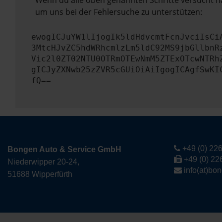
Wenn du alle oben genannten Schritte versucht ha
um uns bei der Fehlersuche zu unterstützen:
ewogICJuYW1lIjogIk5ldHdvcmtFcnJvciIsCi
3MtcHJvZC5hdWRhcmlzLm5ldC92MS9jbGllbnR
Vic2l0ZT02NTU0OTRmOTEwNmM5ZTExOTcwNTRh
gICJyZXNwb25zZVR5cGUiOiAiIgogICAgfSwKI
fQ==
+49 (0) 226
Bongen Auto & Service GmbH
+49 (0) 22
Niederwipper 20-24,
info(at)bo
51688 Wipperfürth