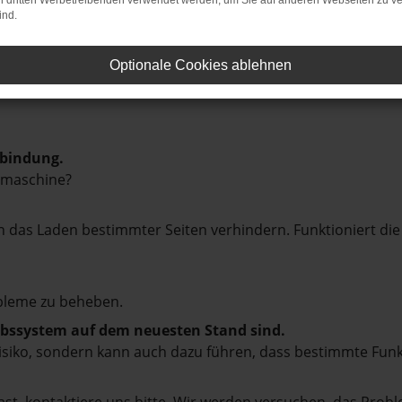
on dritten Werbetreibenden verwendet werden, um Sie auf anderen Webseiten zu ve
ind.
Optionale Cookies ablehnen
rbindung.
hmaschine?
das Laden bestimmter Seiten verhindern. Funktioniert die
bleme zu beheben.
iebssystem auf dem neuesten Stand sind.
tsrisiko, sondern kann auch dazu führen, dass bestimmte Fun