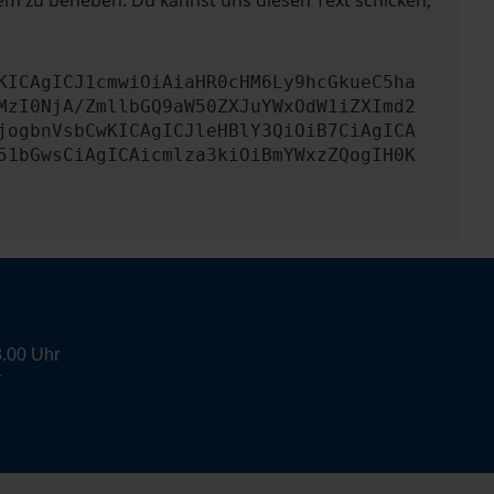
lem zu beheben. Du kannst uns diesen Text schicken,
KICAgICJ1cmwiOiAiaHR0cHM6Ly9hcGkueC5ha
MzI0NjA/ZmllbGQ9aW50ZXJuYWxOdW1iZXImd2
jogbnVsbCwKICAgICJleHBlY3QiOiB7CiAgICA
51bGwsCiAgICAicmlza3kiOiBmYWxzZQogIH0K
8.00 Uhr
r