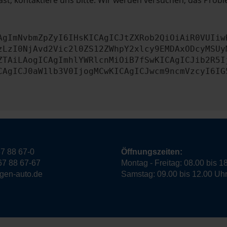
st, kontaktiere uns bitte. Wir werden versuchen, das Prob
AgImNvbmZpZyI6IHsKICAgICJtZXRob2QiOiAiR0VUIiw
zLzI0NjAvd2Vic2l0ZS12ZWhpY2xlcy9EMDAxODcyMSUy
ZTAiLAogICAgImhlYWRlcnMiOiB7fSwKICAgICJib2R5I
CAgICJ0aW1lb3V0IjogMCwKICAgICJwcm9ncmVzcyI6IG
7 88 67-0
Öffnungszeiten:
67 88 67-67
Montag - Freitag: 08.00 bis 1
ngen-auto.de
Samstag: 09.00 bis 12.00 Uh