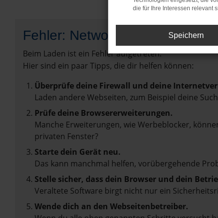
Technologien eingesetzt, die v
die für Ihre Interessen relevant s
Fehler: Network Error
Speichern
Beim Laden ist ein Fehler aufgetreten.
Hier sind ein paar Tipps, die dir helfen können:
Überprüfe deine Firewall und deine Internetve
Laden andere Webseiten, zum Beispiel deine Suc
Prüfe deine Browsererweiterungen.
Manche Erweiterungen, wie Werbeblocker, können 
privaten Fenster?
Starte dein Gerät neu.
Das kann manchmal helfen, vorübergehende Pro
Stelle sicher, dass dein Browser und dein Betr
Veraltete Software birgt nicht nur ein Sicherhei
Wende dich an den Webseitenbetreiber.