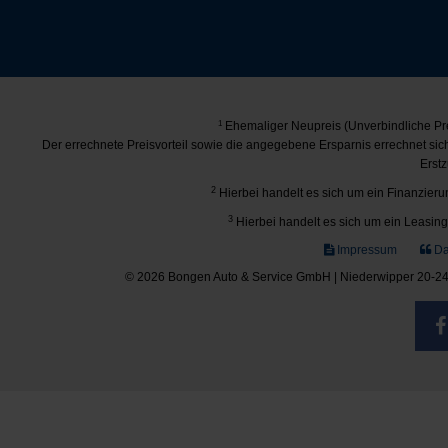
1
Ehemaliger Neupreis (Unverbindliche Pre
Der errechnete Preisvorteil sowie die angegebene Ersparnis errechnet si
Erstz
2
Hierbei handelt es sich um ein Finanzierun
3
Hierbei handelt es sich um ein Leasing-
Impressum
Da
© 2026 Bongen Auto & Service GmbH | Niederwipper 20-24 