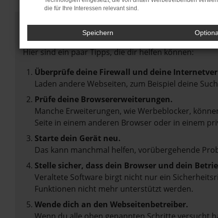
Technologien eingesetzt, die von dritten Werbetreibenden verwe
die für Ihre Interessen relevant sind.
Fehler: Network Error
Speichern
Option
Beim Laden ist ein Fehler aufgetreten.
Hier sind ein paar Tipps, die dir helfen können:
Überprüfe deine Firewall und deine Internetve
Laden andere Webseiten, zum Beispiel deine Suc
Prüfe deine Browsererweiterungen.
Manche Erweiterungen, wie Werbeblocker, können 
Seite in einem anderen Browser oder in einem pri
Starte dein Gerät neu.
Das kann manchmal helfen, vorübergehende Pro
Stelle sicher, dass dein Browser und dein Betr
Veraltete Software birgt nicht nur ein Sicherheit
Funktionen nicht mehr unterstützt werden.
Wende dich an den Webseitenbetreiber.
Wenn du alle oben genannten Schritte versucht ha