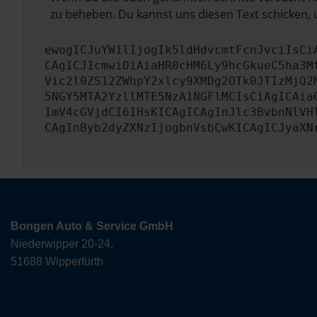
zu beheben. Du kannst uns diesen Text schicken, 
ewogICJuYW1lIjogIk5ldHdvcmtFcnJvciIsCi
CAgICJ1cmwiOiAiaHR0cHM6Ly9hcGkueC5ha3M
Vic2l0ZS12ZWhpY2xlcy9XMDg2OTk0JTIzMjQ2
5NGY5MTA2YzllMTE5NzA1NGFlMCIsCiAgICAia
ImV4cGVjdCI6IHsKICAgICAgInJlc3BvbnNlVH
CAgInByb2dyZXNzIjogbnVsbCwKICAgICJyaXN
Bongen Auto & Service GmbH
Niederwipper 20-24,
51688 Wipperfürth