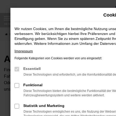
Zum
Hauptinhalt
Cooki
springen
MENÜ
Wir nutzen Cookies, um Ihnen die bestmögliche Nutzung uns
verbessern. Wir berücksichtigen hierbei Ihre Präferenzen und 
Startseite
Fahrzeugangebote
Autobörse
Einwilligung geben. Wenn Sie zu einem späteren Zeitpunkt Ihr
widerrufen. Weitere Informationen zum Umfang der Datenverar
Impressum
Autobörse
Folgende Kategorien von Cookies werden von uns eingesetzt:
Essentiell
Finden Sie Ihren neuen Traumwagen bei uns. Dafür haben Sie 
Diese Technologien sind erforderlich, um die Kernfunktionalität d
Fahrzeuge an, die bei uns auf dem Hof stehen. Dann können S
Oder Sie klicken auf den Button Autobörse und Sie haben Zug
Funktional
unserem Händlernetzwerk. Diese Fahrzeuge können wir dann f
Diese Technologien bieten die bestmögliche Funktionalität der We
Fahrzeugbewertungssystem und weitere werden aktiviert.
Unser B
Statistik und Marketing
Diese Technologien ermöglichen es uns, die Nutzung der Websei