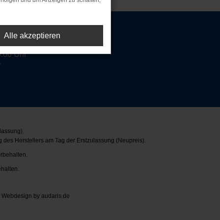
rfolgen und um Anzeigen zu schalten,
Alle akzeptieren
8.00 Uhr
r
lassung).
 des Herstellers am Tag der Erstzulassung (Neupreis).
orbehalten.
ehalten.
|
Webdesign by audaris.de