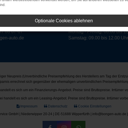
on dritten Werbetreibenden verwendet werden, um Sie auf anderen Webseiten zu ve
ind.
Optionale Cookies ablehnen
7 88 67-0
Öffnungszeiten:
67 88 67-67
Montag - Freitag: 08.00 bis 1
ngen-auto.de
Samstag: 09.00 bis 12.00 Uh
ger Neupreis (Unverbindliche Preisempfehlung des Herstellers am Tag der Erstzu
parnis errechnet sich gegenüber der ehemaligen unverbindlichen Preisempfehlung
handelt es sich um ein Finanzierungs-Angebot. Preise sind Bruttopreise. Irrtümer v
ei handelt es sich um ein Leasing-Angebot. Preise sind Bruttopreise. Irrtümer vorb
Impressum
Datenschutz
Cookie Einstellungen
vice GmbH | Niederwipper 20-24 | DE-51688 Wipperfürth | info@bongen-auto.de 