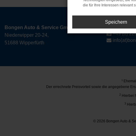
Technologien eingesetzt, die v
die für Ihre Interessen relevant s
Speichern
+49 (0) 226
Bongen Auto & Service GmbH
+49 (0) 22
Niederwipper 20-24,
info(at)bo
51688 Wipperfürth
1
Ehemali
Der errechnete Preisvorteil sowie die angegebene Ers
2
Hierbei 
3
Hierb
© 2026 Bongen Auto & Ser