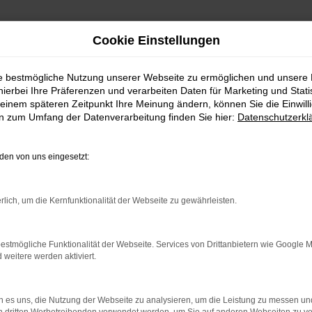
Cookie Einstellungen
ie bestmögliche Nutzung unserer Webseite zu ermöglichen und unsere
hierbei Ihre Präferenzen und verarbeiten Daten für Marketing und Stati
einem späteren Zeitpunkt Ihre Meinung ändern, können Sie die Einwillig
en zum Umfang der Datenverarbeitung finden Sie hier:
Datenschutzerkl
en von uns eingesetzt:
rlich, um die Kernfunktionalität der Webseite zu gewährleisten.
 2 Möglichkeiten. Sehen Sie sich mit Klick auf „Unser Bestand
en und Probefahren. Oder Sie klicken auf den Button Autobörse u
estmögliche Funktionalität der Webseite. Services von Drittanbietern wie Google 
euge können wir dann für Sie beschaffen. Wir freuen uns auf 
eitere werden aktiviert.
Unser Bestand
Autobörse
 es uns, die Nutzung der Webseite zu analysieren, um die Leistung zu messen u