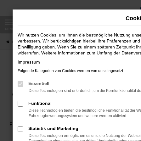
Zum
Hauptinhalt
Cooki
springen
MENÜ
Wir nutzen Cookies, um Ihnen die bestmögliche Nutzung uns
verbessern. Wir berücksichtigen hierbei Ihre Präferenzen und 
Startseite
Unternehmen
Karriere
Ausbildung zum Kfz-Mechatroniker
Einwilligung geben. Wenn Sie zu einem späteren Zeitpunkt Ihr
widerrufen. Weitere Informationen zum Umfang der Datenverar
AUSBILDUNG ZU
Impressum
Folgende Kategorien von Cookies werden von uns eingesetzt:
Essentiell
Diese Technologien sind erforderlich, um die Kernfunktionalität d
Wir von BONGEN Auto & Service stehen mit über 30 Mitarb
flexiblen Service
Funktional
Diese Technologien bieten die bestmögliche Funktionalität der We
Fahrzeugbewertungssystem und weitere werden aktiviert.
Das Autohaus Bongen blickt auf eine über 60-jährig
Familienunternehmen für unsere Kunden da und seit Anfang
Statistik und Marketing
und Skoda. Außerdem zählen wir SEAT seit 2020 und C
Diese Technologien ermöglichen es uns, die Nutzung der Websei
Karosserie- und Lackzentrum bie